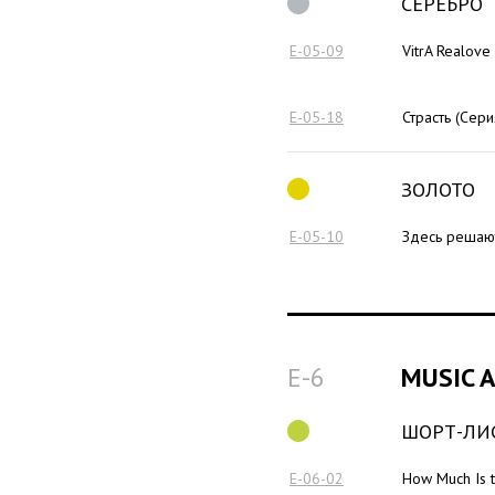
СЕРЕБРО
E-05-09
VitrA Realove
E-05-18
Страсть (Сери
ЗОЛОТО
E-05-10
Здесь решают
E-6
MUSIC 
ШОРТ-ЛИ
E-06-02
How Much Is t