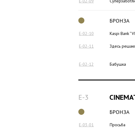
E-02-09
Суперзаботл
БРОНЗА
E-02-10
Kaspi Bank ”V
E-02-11
Здесь решают
E-02-12
Бабушка
E-3
CINEMA
БРОНЗА
E-03-01
Просьба