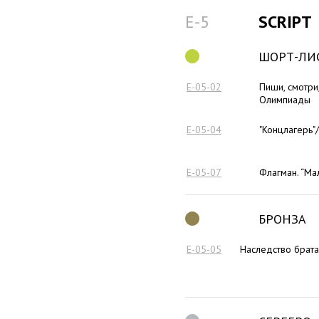
E-5
SCRIPT
ШОРТ-ЛИ
E-05-02
Пиши, смотри
Олимпиады
E-05-04
"Концлагерь"/
E-05-07
Флагман. “Ма
БРОНЗА
E-05-05
Наследство брата