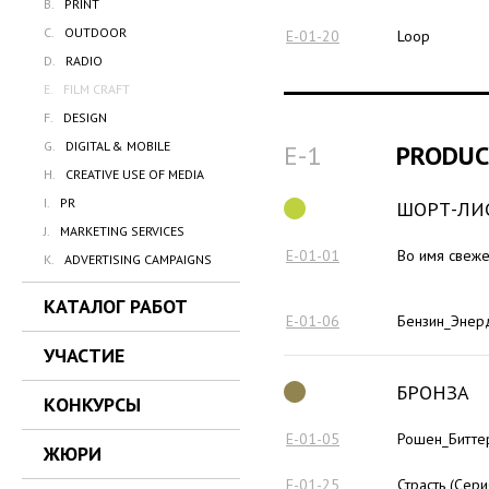
B.
PRINT
C.
OUTDOOR
E-01-20
Loop
D.
RADIO
E.
FILM CRAFT
F.
DESIGN
G.
DIGITAL & MOBILE
E-1
PRODUC
H.
CREATIVE USE OF MEDIA
I.
PR
ШОРТ-ЛИ
J.
MARKETING SERVICES
E-01-01
Во имя свеже
K.
ADVERTISING CAMPAIGNS
КАТАЛОГ РАБОТ
E-01-06
Бензин_Энер
УЧАСТИЕ
БРОНЗА
КОНКУРСЫ
E-01-05
Рошен_Битте
ЖЮРИ
E-01-25
Страсть (Сери