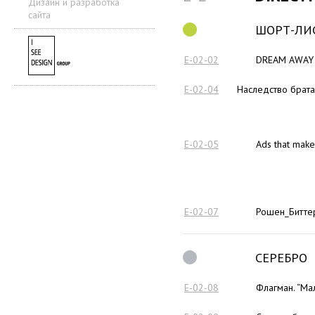
Дизайн и разработка
сайта
ШОРТ-ЛИ
E-02-02
DREAM AWAY
E-02-04
Наследство брата
E-02-05
Ads that mak
E-02-07
Рошен_Битте
СЕРЕБРО
E-02-08
Флагман. “Ма