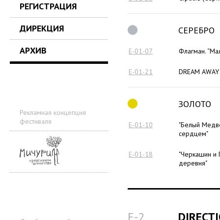
РЕГИСТРАЦИЯ
ДИРЕКЦИЯ
СЕРЕБРО
АРХИВ
E-01-07
Флагман. “Ма
E-01-21
DREAM AWAY
ЗОЛОТО
Рекламная концепция
фестиваля
E-01-10
"Белый Медв
сердцем"
E-01-18
"Черкашин и 
деревня"
E-2
DIRECT