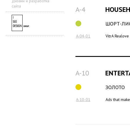
Дизайн и разработка
сайта
A-4
HOUSE
ШОРТ-ЛИ
A-04-01
VitrA Realove
A-10
ENTERTA
ЗОЛОТО
A-10-01
Ads that mak