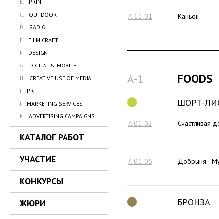
B.
PRINT
C.
OUTDOOR
A-11-01
Каньон
D.
RADIO
E.
FILM CRAFT
F.
DESIGN
G.
DIGITAL & MOBILE
A-1
FOODS
H.
CREATIVE USE OF MEDIA
I.
PR
ШОРТ-ЛИ
J.
MARKETING SERVICES
K.
ADVERTISING CAMPAIGNS
A-01-02
Счастливая д
КАТАЛОГ РАБОТ
УЧАСТИЕ
A-01-05
Добрыня - М
КОНКУРСЫ
БРОНЗА
ЖЮРИ