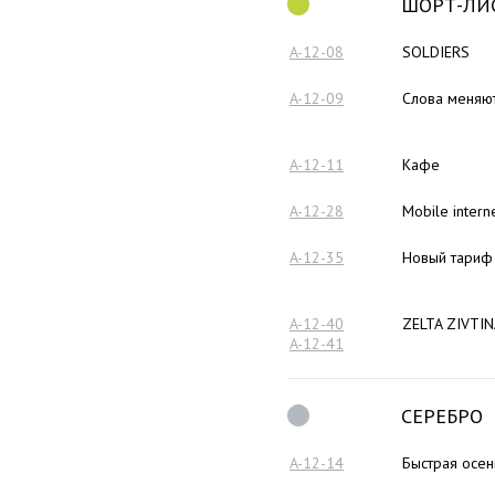
ШОРТ-ЛИ
A-12-08
SOLDIERS
A-12-09
Слова меняю
A-12-11
Кафе
A-12-28
Mobile intern
A-12-35
Новый тариф 
A-12-40
ZELTA ZIVTIN
A-12-41
СЕРЕБРО
A-12-14
Быстрая осен