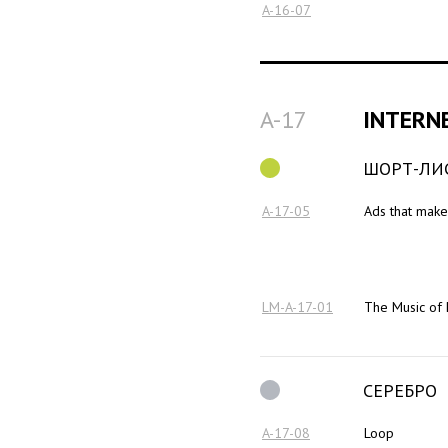
A-16-07
A-17
INTERN
ШОРТ-ЛИ
A-17-05
Ads that mak
LM-A-17-01
The Music of 
СЕРЕБРО
A-17-08
Loop