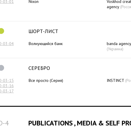
D-03-01
Nixon
Voskhod creat
agency
(Росси
ШОРТ-ЛИСТ
D-03-04
Волнующийся банк
banda agency
(Украина)
СЕРЕБРО
D-03-15
Все просто (Серия)
INSTINCT
(Ро
D-03-16
D-03-17
D-4
PUBLICATIONS , MEDIA & SELF P