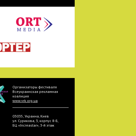
Организаторы фестиваля
Всеукраинская рекламная
коалиция
www.vrk.org.ua
03035, Украина, Киев
ул. Сурикова, 3, корпус 8-Б,
БЦ «Increastar», 3-й этаж