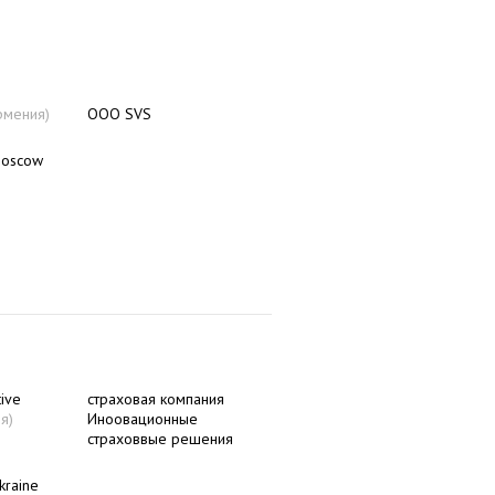
рмения)
ООО SVS
Moscow
ive
страховая компания
я)
Иноовационные
страховвые решения
kraine