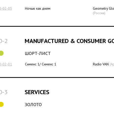
D-02-05
Ночью как днем
Geometry Glo
(Россия)
D-2
MANUFACTURED & CONSUMER G
ШОРТ-ЛИСТ
D-02-01
Сименс 1/ Сименс 1
Radio VAN
(А
D-3
SERVICES
ЗОЛОТО