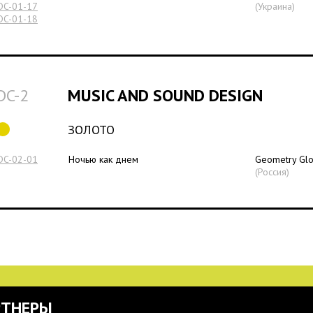
DC-01-17
(Украина)
DC-01-18
DC-2
MUSIC AND SOUND DESIGN
ЗОЛОТО
DC-02-01
Ночью как днем
Geometry Glo
(Россия)
РТНЕРЫ