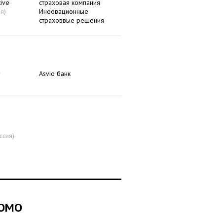
ive
страховая компания
я)
Иноовационные
страховвые решения
Asvio банк
ссия)
ROMO