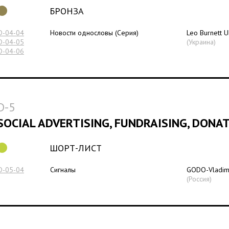
БРОНЗА
D-04-04
Новости однословы (Серия)
Leo Burnett U
D-04-05
(Украина)
D-04-06
D-5
SOCIAL ADVERTISING, FUNDRAISING, DONA
ШОРТ-ЛИСТ
D-05-04
Сигналы
GODO-Vladimi
(Россия)