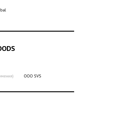
bal
OODS
рмения)
ООО SVS