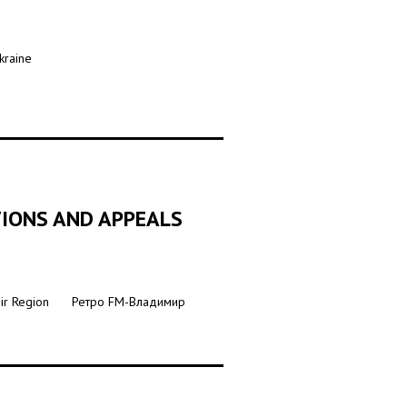
kraine
TIONS AND APPEALS
r Region
Ретро FM-Владимир