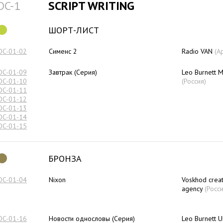
DC-1
SCRIPT WRITING
ШОРТ-ЛИСТ
DC-01-02
Сименс 2
Radio VAN
(А
DC-01-09
Завтрак (Серия)
Leo Burnett 
DC-01-10
(Россия)
DC-01-11
DC-01-12
DC-01-13
DC-01-14
DC-01-15
БРОНЗА
DC-01-04
Nixon
Voskhod creat
agency
(Росси
DC-01-16
Новости однословы (Серия)
Leo Burnett U