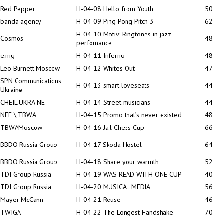
Red Pepper
H-04-08 Hello from Youth
50
banda agency
H-04-09 Ping Pong Pitch 3
62
H-04-10 Motiv: Ringtones in jazz
Cosmos
48
perfomance
e:mg
H-04-11 Inferno
48
Leo Burnett Moscow
H-04-12 Whites Out
47
SPN Communications
H-04-13 smart loveseats
44
Ukraine
CHEIL UKRAINE
H-04-14 Street musicians
44
NEF \ TBWA
H-04-15 Promo that’s never existed
48
TBWAMoscow
H-04-16 Jail Chess Cup
66
BBDO Russia Group
H-04-17 Skoda Hostel
64
BBDO Russia Group
H-04-18 Share your warmth
52
TDI Group Russia
H-04-19 WAS READ WITH ONE CUP
40
TDI Group Russia
H-04-20 MUSICAL MEDIA
56
Mayer McCann
H-04-21 Reuse
46
TWIGA
H-04-22 The Longest Handshake
70