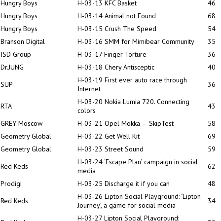
Hungry Boys
H-03-13 KFC Basket
46
Hungry Boys
H-03-14 Animal not Found
68
Hungry Boys
H-03-15 Crush The Speed
54
Branson Digital
H-03-16 SMM for Mimibear Community
35
ISD Group
H-03-17 Finger Torture
36
Dr.JUNG
H-03-18 Chery Antisceptic
40
H-03-19 First ever auto race through
SUP
36
Internet
H-03-20 Nokia Lumia 720. Connecting
RTA
43
colors
GREY Moscow
H-03-21 Opel Mokka — SkipTest
58
Geometry Global
H-03-22 Get Well Kit
69
Geometry Global
H-03-23 Street Sound
59
H-03-24 ‘Escape Plan’ campaign in social
Red Keds
62
media
Prodigi
H-03-25 Discharge it if you can
48
H-03-26 Lipton Social Playground: ‘Lipton
Red Keds
34
Journey’, a game for social media
H-03-27 Lipton Social Playground: