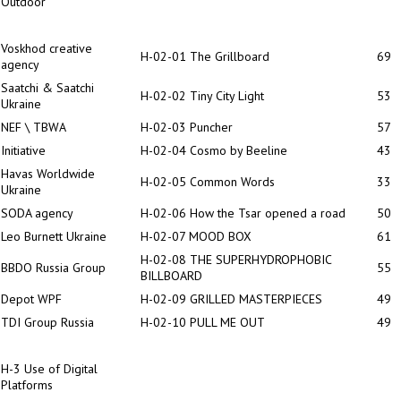
Outdoor
Voskhod creative
H-02-01 The Grillboard
69
agency
Saatchi & Saatchi
H-02-02 Tiny City Light
53
Ukraine
NEF \ TBWA
H-02-03 Puncher
57
Initiative
H-02-04 Cosmo by Beeline
43
Havas Worldwide
H-02-05 Common Words
33
Ukraine
SODA agency
H-02-06 How the Tsar opened a road
50
Leo Burnett Ukraine
H-02-07 MOOD BOX
61
H-02-08 THE SUPERHYDROPHOBIC
BBDO Russia Group
55
BILLBOARD
Depot WPF
H-02-09 GRILLED MASTERPIECES
49
TDI Group Russia
H-02-10 PULL ME OUT
49
H-3
Use of Digital
Platforms