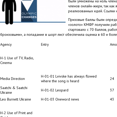
были умножены на ноль члена
членов онлайн-жюри, так как 
реализованных идей. Ссылки 
Призовые баллы были определ
«золото» КМФР получили рабо
стартовало с 70 баллов, рабо
«бронзовыми», а попадание в шорт-лист обеспечила оценка в 60 и боле
Agency
Entry
Amo
H-1
Use of TV, Radio,
Cinema
H-01-01 Lvivske has always flowed
Media Direction
24
where the song is heard
Saatchi & Saatchi
H-01-02 Leopard
37
Ukraine
Leo Burnett Ukraine
H-01-03 Oneword news
43
H-2
Use of Print and