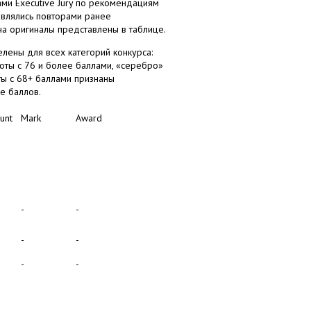
ми Executive Jury по рекомендациям
являлись повторами ранее
на оригиналы представлены в таблице.
ены для всех категорий конкурса:
ты с 76 и более баллами, «серебро»
ты с 68+ баллами признаны
е баллов.
unt
Mark
Award
-
-
-
-
-
-