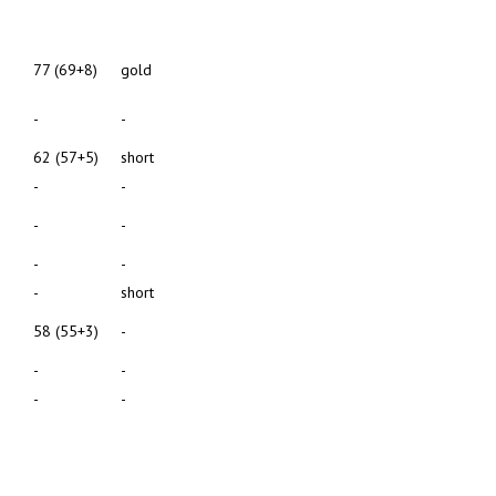
77 (69+8)
gold
-
-
62 (57+5)
short
-
-
-
-
-
-
-
short
58 (55+3)
-
-
-
-
-