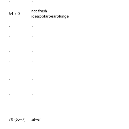
-
-
not fresh
64 x 0
idea:
polarbearplunge
-
-
-
-
-
-
-
-
-
-
-
-
-
-
-
-
-
-
-
-
70 (63+7)
silver