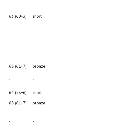
-
-
63 (60+3)
short
68 (61+7)
bronze
-
-
64 (58+6)
short
68 (61+7)
bronze
-
-
-
-
-
-