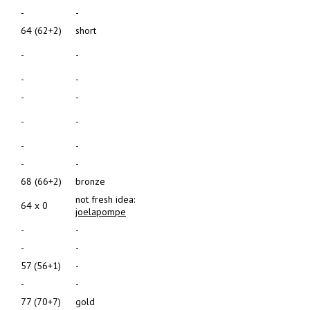
-
-
64 (62+2)
short
-
-
-
-
-
-
-
-
-
-
-
-
68 (66+2)
bronze
not fresh idea:
64 x 0
joelapompe
-
-
-
-
57 (56+1)
-
-
-
77 (70+7)
gold