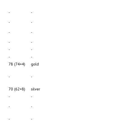
-
-
-
-
-
-
-
-
-
-
-
-
78 (74+4)
gold
-
-
70 (62+8)
silver
-
-
-
-
-
-