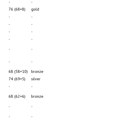
-
-
76 (68+8)
gold
-
-
-
-
-
-
-
-
-
-
-
-
68 (58+10)
bronze
74 (69+5)
silver
-
-
68 (62+6)
bronze
-
-
-
-