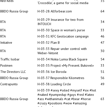
Red Keds
35
‘Crocodile’, a game for social media
BBDO Russia Group
H-03-28 Allforbear.com
64
H-03-29 Insurance for two from
RTA
34
INTOUCH
RTA
H-03-30 Space in woman’s purse
33
RTA
H-03-31 KFC Geolocation campaign
46
Initiative
H-03-32 Plan B
47
H-03-33 Repair under control with
RTA
30
Weber-Vetonit
Traffic Isobar
H-03-34 Nokia Lumia Black Square
54
Postmen
H-03-35 Project «My Present. Bukovel»
33
The Directors LLC
H-03-36 Ice Boroda
51
BBDO Russia Group
H-03-37 Responsible Kilometres
56
Contrapunto
H-03-38 Loading Circle
49
H-03-39 #sexy #oiled #myself #six #hot
#naked #pumpedup #guys #red #latex
BBDO Russia Group
#ass #withanimals #cat #bear #horse
63
#crazy #positions #wow #amazing