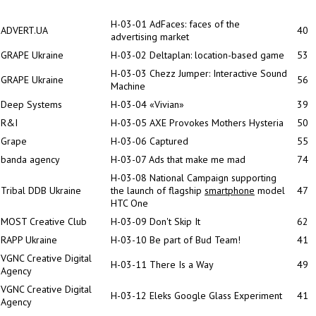
H-03-01 AdFaces: faces of the
ADVERT.UA
40
advertising market
GRAPE Ukraine
H-03-02 Deltaplan:
location-based
game
53
H-03-03 Chezz Jumper: Interactive Sound
GRAPE Ukraine
56
Machine
Deep Systems
H-03-04 «Vivian»
39
R&I
H-03-05 AXE Provokes Mothers Hysteria
50
Grape
H-03-06 Captured
55
banda agency
H-03-07 Ads that make me mad
74
H-03-08 National Campaign supporting
Tribal DDB Ukraine
the launch of flagship
smartphone
model
47
HTC One
MOST Creative Club
H-03-09 Don't Skip It
62
RAPP Ukraine
H-03-10 Be part of Bud Team!
41
VGNC Creative Digital
H-03-11 There Is a Way
49
Agency
VGNC Creative Digital
H-03-12 Eleks Google Glass Experiment
41
Agency