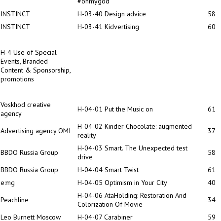
#ohmygod
INSTINCT
H-03-40 Design advice
58
INSTINCT
H-03-41 Kidvertising
60
H-4
Use of Special
Events, Branded
Content & Sponsorship,
promotions
Voskhod creative
H-04-01 Put the Music on
61
agency
H-04-02 Kinder Choсolate: augmented
Advertising agency OMI
37
reality
H-04-03 Smart. The Unexpected test
BBDO Russia Group
58
drive
BBDO Russia Group
H-04-04 Smart Twist
61
e:mg
H-04-05 Optimism in Your City
40
H-04-06 AtaHolding: Restoration And
Peachline
34
Colorization Of Movie
Leo Burnett Moscow
H-04-07 Carabiner
59