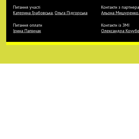
Питання участі
Контакти з партнер
Катерина Грабовська
,
Ольга Підгорська
Альона Мишуренко
Питання оплати
Контакти із ЗМІ
Ірина Папінчак
Олександра Кочуб