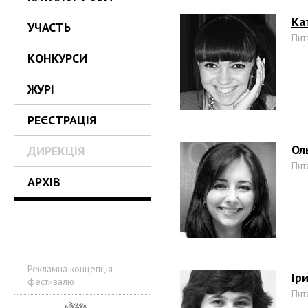
Ка
УЧАСТЬ
Пит
КОНКУРСИ
ЖУРІ
РЕЄСТРАЦІЯ
Ол
ДИРЕКЦІЯ
Пит
АРХІВ
Рекламна концепція
Ір
фестивалю
Пит