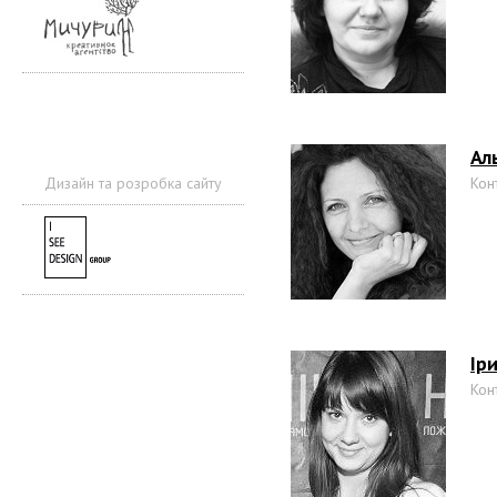
Ал
Дизайн та розробка сайту
Кон
Ір
Кон