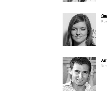
Ол
Кон
Ар
Заг